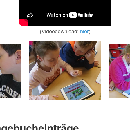
(Videodownload:
hier
)
gebucheinträge ...