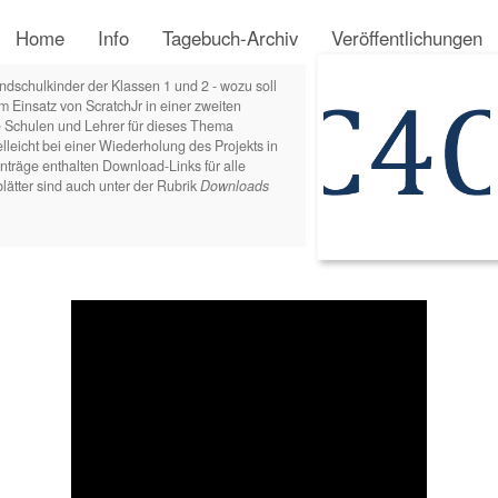
Home
Info
Tagebuch-Archiv
Veröffentlichungen
dschulkinder der Klassen 1 und 2 - wozu soll
m Einsatz von ScratchJr in einer zweiten
e Schulen und Lehrer für dieses Thema
lleicht bei einer Wiederholung des Projekts in
nträge enthalten Download-Links für alle
lätter sind auch unter der Rubrik
Downloads