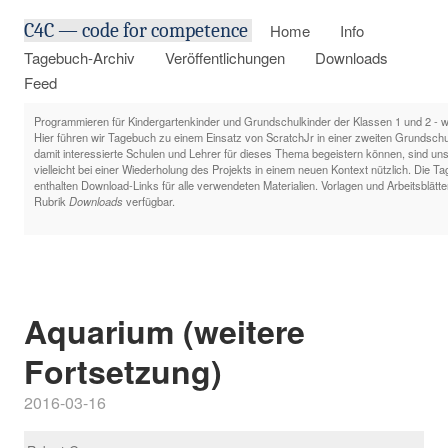
C4C — code for competence
Home
Info
Tagebuch-Archiv
Veröffentlichungen
Downloads
Feed
Programmieren für Kindergartenkinder und Grundschulkinder der Klassen 1 und 2 - wo
Hier führen wir Tagebuch zu einem Einsatz von ScratchJr in einer zweiten Grundsch
damit interessierte Schulen und Lehrer für dieses Thema begeistern können, sind un
vielleicht bei einer Wiederholung des Projekts in einem neuen Kontext nützlich. Die T
enthalten Download-Links für alle verwendeten Materialien. Vorlagen und Arbeitsblätte
Rubrik
Downloads
verfügbar.
Aquarium (weitere
Fortsetzung)
2016-03-16